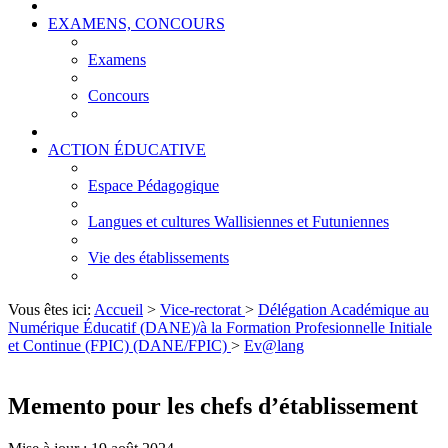
EXAMENS, CONCOURS
Examens
Concours
ACTION ÉDUCATIVE
Espace Pédagogique
Langues et cultures Wallisiennes et Futuniennes
Vie des établissements
Vous êtes ici:
Accueil
>
Vice-rectorat
>
Délégation Académique au
Numérique Éducatif (DANE)/à la Formation Profesionnelle Initiale
et Continue (FPIC) (DANE/FPIC)
>
Ev@lang
Memento pour les chefs d’établissement