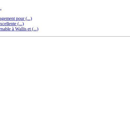
.
gement pour (...)
cellente (...)
ble à Wallis et (...)