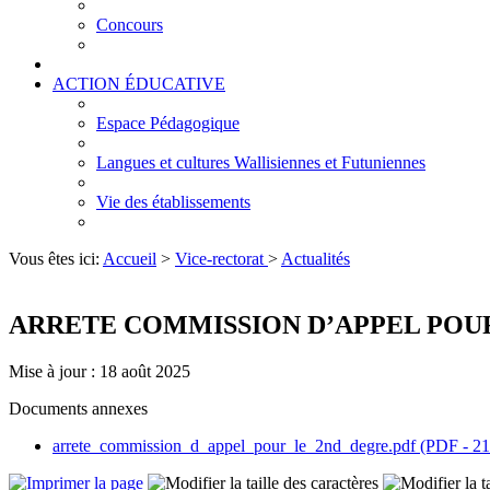
Concours
ACTION ÉDUCATIVE
Espace Pédagogique
Langues et cultures Wallisiennes et Futuniennes
Vie des établissements
Vous êtes ici:
Accueil
>
Vice-rectorat
>
Actualités
ARRETE COMMISSION D’APPEL POU
Mise à jour : 18 août 2025
Documents annexes
arrete_commission_d_appel_pour_le_2nd_degre.pdf (PDF - 21