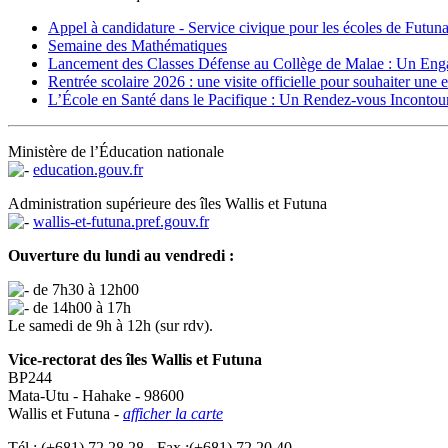
Appel à candidature - Service civique pour les écoles de Futuna
Semaine des Mathématiques
Lancement des Classes Défense au Collège de Malae : Un Enga
Rentrée scolaire 2026 : une visite officielle pour souhaiter une ex
L’École en Santé dans le Pacifique : Un Rendez-vous Incontourna
Ministère de l’Éducation nationale
education.gouv.fr
Administration supérieure des îles Wallis et Futuna
wallis-et-futuna.pref.gouv.fr
Ouverture du lundi au vendredi :
de 7h30 à 12h00
de 14h00 à 17h
Le samedi de 9h à 12h (sur rdv).
Vice-rectorat des îles Wallis et Futuna
BP244
Mata-Utu - Hahake - 98600
Wallis et Futuna -
afficher la carte
Tél : (+681) 72.28.28 - Fax :(+681) 72.20.40