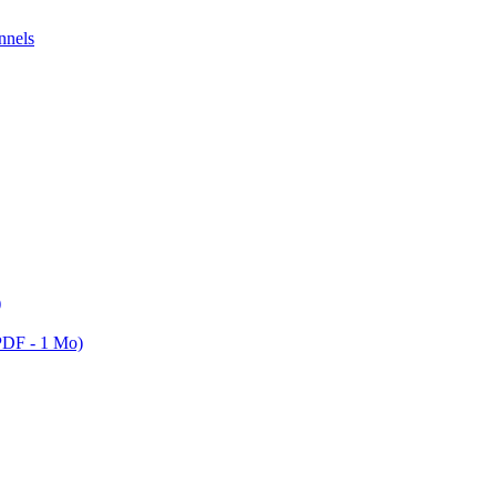
nnels
)
(PDF - 1 Mo)