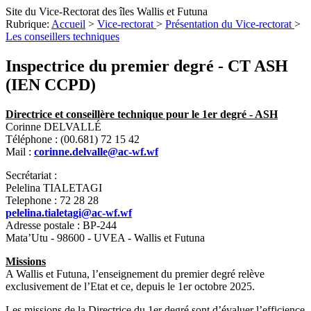
Site du Vice-Rectorat des îles Wallis et Futuna
Rubrique:
Accueil
>
Vice-rectorat
>
Présentation du Vice-rectorat
>
Les conseillers techniques
Inspectrice du premier degré - CT ASH
(IEN CCPD)
Directrice et conseillère technique pour le 1er degré - ASH
Corinne DELVALLÉ
Téléphone : (00.681) 72 15 42
Mail :
corinne.delvalle@ac-wf.wf
Secrétariat :
Pelelina TIALETAGI
Telephone : 72 28 28
pelelina.tialetagi@ac-wf.wf
Adresse postale : BP-244
Mata’Utu - 98600 - UVEA - Wallis et Futuna
Missions
A Wallis et Futuna, l’enseignement du premier degré relève
exclusivement de l’Etat et ce, depuis le 1er octobre 2025.
Les missions de la Directrice du 1er degré sont d’évaluer l’efficience