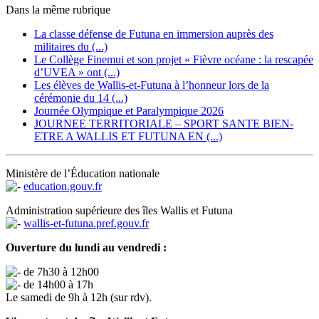
Dans la même rubrique
La classe défense de Futuna en immersion auprès des
militaires du (...)
Le Collège Finemui et son projet « Fièvre océane : la rescapée
d’UVEA » ont (...)
Les élèves de Wallis-et-Futuna à l’honneur lors de la
cérémonie du 14 (...)
Journée Olympique et Paralympique 2026
JOURNEE TERRITORIALE – SPORT SANTE BIEN-
ETRE A WALLIS ET FUTUNA EN (...)
Ministère de l’Éducation nationale
education.gouv.fr
Administration supérieure des îles Wallis et Futuna
wallis-et-futuna.pref.gouv.fr
Ouverture du lundi au vendredi :
de 7h30 à 12h00
de 14h00 à 17h
Le samedi de 9h à 12h (sur rdv).