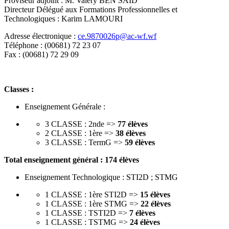
Proviseur adjoint : M. Valéry BEN SAÏD
Directeur Délégué aux Formations Professionnelles et
Technologiques : Karim LAMOURI
Adresse électronique :
ce.9870026p@ac-wf.wf
Téléphone : (00681) 72 23 07
Fax : (00681) 72 29 09
Classes :
Enseignement Générale :
3 CLASSE : 2nde =>
77 élèves
2 CLASSE : 1ère =>
38 élèves
3 CLASSE : TermG =>
59 élèves
Total enseignement général :
174 élèves
Enseignement Technologique : STI2D ; STMG
1 CLASSE : 1ère STI2D =>
15 élèves
1 CLASSE : 1ère STMG =>
22 élèves
1 CLASSE : TSTI2D =>
7 élèves
1 CLASSE : TSTMG =>
24 élèves